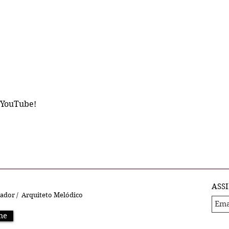
 YouTube!
ASS
jador / Arquiteto Melódico
me