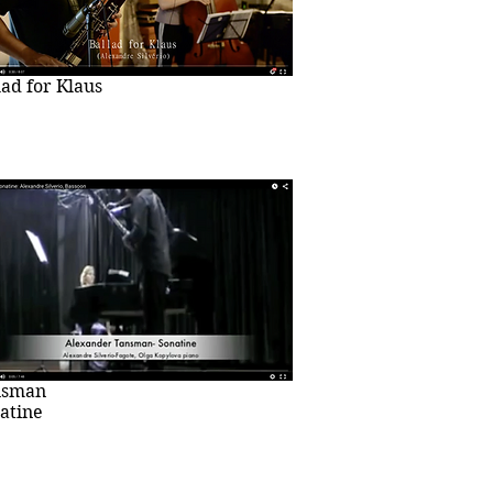
lad for Klaus
nsman
atine