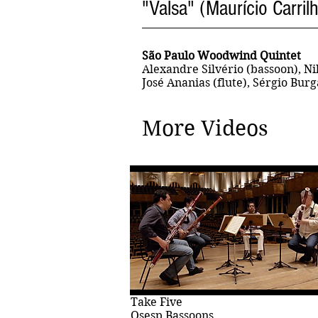
"Valsa" (Maurício Carril
São Paulo Woodwind Quintet
Alexandre Silvério (bassoon), Ni
José Ananias (flute), Sérgio Burg
More Videos
Take Five
Osesp Bassoons