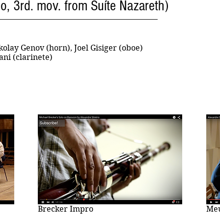
ho, 3rd. mov. from Suíte Nazareth)
kolay Genov (horn), Joel Gisiger (oboe)
ani (clarinete)
Brecker Impro
Meu