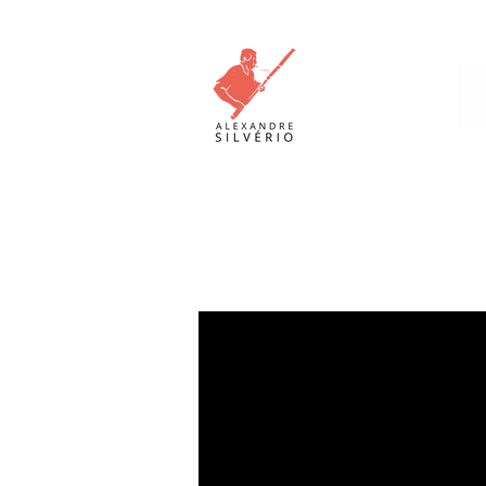
V
i d e o G a l l e r y