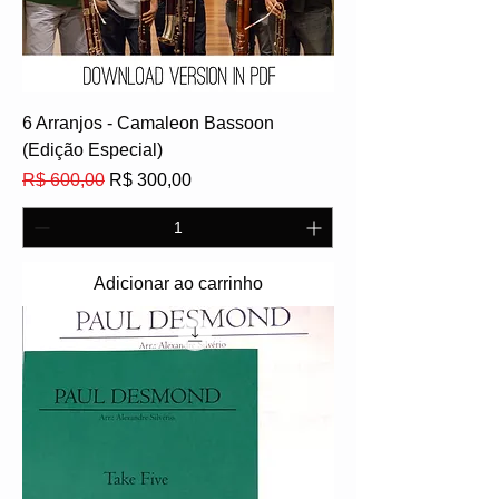
6 Arranjos - Camaleon Bassoon
(Edição Especial)
Preço normal
Preço promocional
R$ 600,00
R$ 300,00
Adicionar ao carrinho