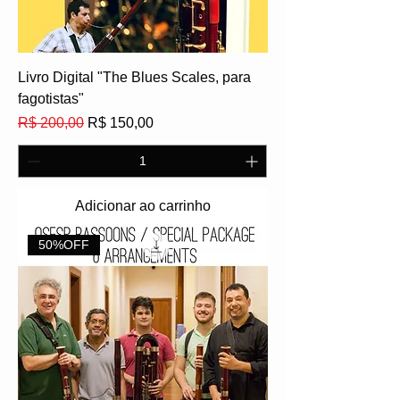
Livro Digital "The Blues Scales, para
fagotistas"
Preço normal
Preço promocional
R$ 200,00
R$ 150,00
Adicionar ao carrinho
50%OFF