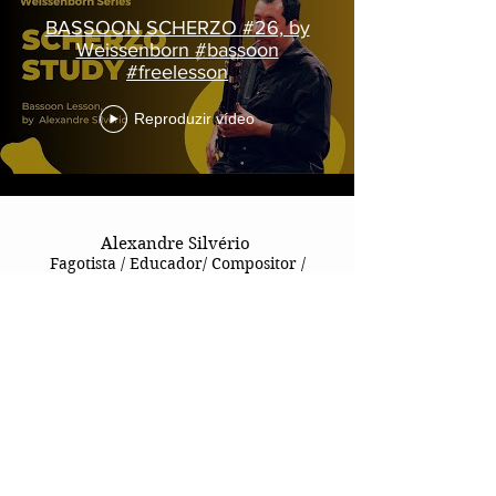
BASSOON SCHERZO #26, by
Weissenborn #bassoon
#freelesson
Reproduzir vídeo
Alexandre Silvério
Fagotista / Educador/ Compositor /
Arranjador / Arquiteto Melódico
Contate - me
ASSINAR PARA RECEBER NOVIDADES