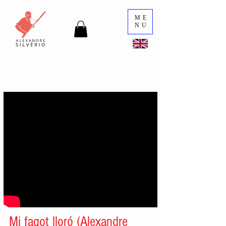
ME
NU
Galería de vídeos
Mi fagot lloró (Alexandre