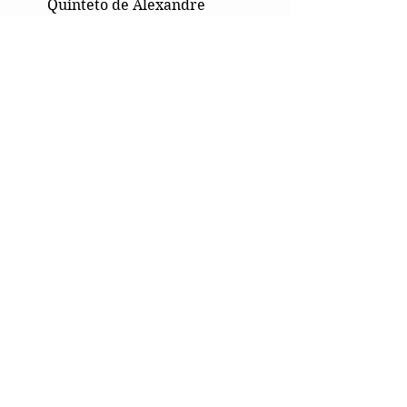
Quinteto de Alexandre
Silvério
Hombre
trans
Sonatina
¡Suscríbete al canal de Alexandre en
YouTube!