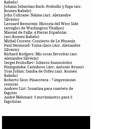
Rabelo)
Johann Sebastian Bach: Preludio y fuga (arr.
Romeu Rabelo)
John Coltrane: Naima (Arr. Alexandre
Silvério)
Leonard Bernstein: Historia del West Side
(arreglos de Washington Vitalino)
Manuel de Falla: 4 Piezas Españolas
(arr.Romeu Rabelo)
Michel Correte: Concierto de Le Phoenix
Paul Desmond: Toma cinco (Arr. Alexandre
Silvério)
Richard Rodgers: Mis cosas favoritas (arr.
Alexandre Silvério)
Sergei Prokofiev: Scherzo humorístico
Pixinguinha: Carinhoso (Arr. Antonio Bruno)
Tom Jobim: Samba de Orfeu (Arr. Romeu
Rabelo)
Roberto Sion: Pinacoteca - 7 impresiones
sonoras
Andrew List: Sonatina para cuarteto de
fagotes
André Mehmari: 5 movimientos para 5
fagotistas