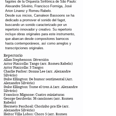
fagotes de la Orquesta Sinfónica de São Paulo:
Alexandre Silvério, Francisco Formiga, José
Arion Linarez y Romeu Rabelo.
Desde sus inicios, Camaleon Bassoons se ha
dedicado a promover el sonido del fagot,
buscando un sonido caracterizado por un
repertorio innovador y creativo. Su repertorio
incluye obras originales para este instrumento,
que abarcan desde compositores barrocos
hasta contemporáneos, así como arreglos y
transcripciones originales.
Repertorio
Allan Stephenson: Diversión
Astor Piazzolla: Tango (arr. Romeu Rabelo)
Astor Piazzolla: 3 Tangos
Charlie Parker: Donna Lee (arr. Alexandre
Silvério)
Duke Ellington: De humor sentimental (Arr.
Alexandre Silvério)
Duke Ellington: Tome el tren A (arr. Alexandre
Silvério)
Francisco Mignone: Cuatro miniaturas
George Gershwin: 36 canciones (arr. Romeu
Rabelo)
Hermeto Paschoal: Chorinho pra Ele (arr.
Alexandre Silvério)
Heitor Villa Lobos: Choro 5 (arr. Romeu