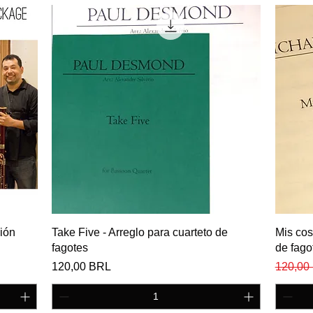
Vista rápida
ión
Take Five - Arreglo para cuarteto de
Mis cos
fagotes
de fago
Precio
Precio
120,00 BRL
120,00