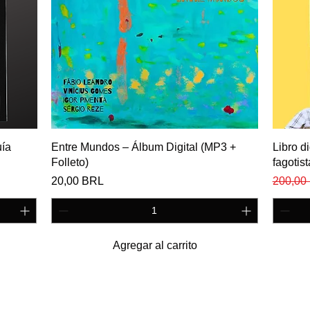
Vista rápida
uía
Entre Mundos – Álbum Digital (MP3 +
Libro d
Folleto)
fagotist
Precio
Precio
20,00 BRL
200,00
Agregar al carrito