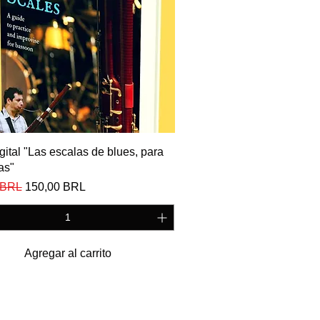
Vista rápida
igital "Las escalas de blues, para
as"
Precio de oferta
 BRL
150,00 BRL
Agregar al carrito