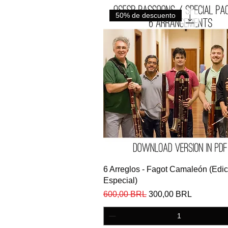
50% de descuento
Vista rápida
6 Arreglos - Fagot Camaleón (Edic
Especial)
Precio
Precio de oferta
600,00 BRL
300,00 BRL