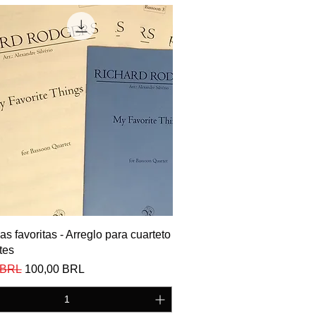
Vista rápida
as favoritas - Arreglo para cuarteto
tes
Precio de oferta
 BRL
100,00 BRL