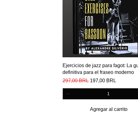
Vista rápida
Ejercicios de jazz para fagot: La g
definitiva para el fraseo moderno
Precio
Precio de oferta
297,00 BRL
197,00 BRL
Agregar al carrito