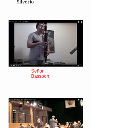
Silvério
Señor
Bassoon