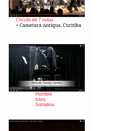
Círculo de 7 notas
+ Cametara Antiqua, Curitiba
Hombre
trans
Sonatina