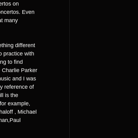
ertos on 
oncertos. Even 
hat many 
thing different 
 practice with 
g to find 
e Charlie Parker 
music and I was 
ny reference of 
l is the 
for example, 
aloff , Michael 
man,Paul 