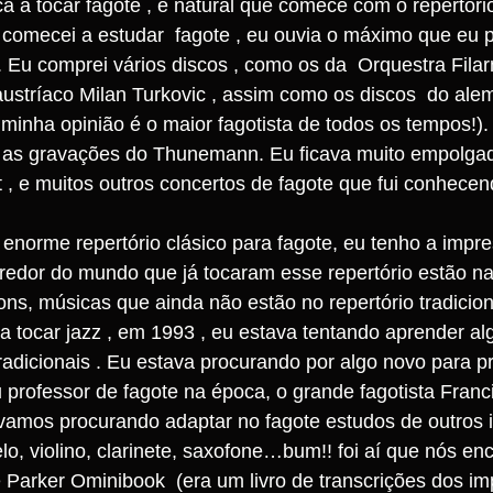
a a tocar fagote , é natural que comece com o repertóri
 comecei a estudar  fagote , eu ouvia o máximo que eu 
 Eu comprei vários discos , como os da  Orquestra Fila
 austríaco Milan Turkovic , assim como os discos  do ale
inha opinião é o maior fagotista de todos os tempos!).
a as gravações do Thunemann. Eu ficava muito empolga
rt , e muitos outros concertos de fagote que fui conhece
 enorme repertório clásico para fagote, eu tenho a impr
 redor do mundo que já tocaram esse repertório estão n
ns, músicas que ainda não estão no repertório tradicion
 tocar jazz , em 1993 , eu estava tentando aprender al
adicionais . Eu estava procurando por algo novo para pra
professor de fagote na época, o grande fagotista Franc
vamos procurando adaptar no fagote estudos de outros i
elo, violino, clarinete, saxofone…bum!! foi aí que nós e
lie Parker Ominibook  (era um livro de transcrições dos im