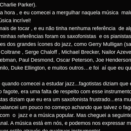
Charlie Parker). 
a hora , e eu comecei a mergulhar naquela música  malu
sica incrível!
emais de tocar , e eu não tinha nenhuma referência  de al
minhas referências foram os saxofonistas  e os pianistas
es dos grandes ícones do jazz, como Gerry Mulligan (sax
 Coltrane , Serge Chaloff , Michael Brecker, Nailor Azeve
Liebman, Paul Desmond, Oscar Peterson, Joe Henderson
lo, Duke Ellington, e muitos outros…e foi  aí que eu qu
do quando comecei a estudar jazz...fagotistas diziam que
o fagote, era uma falta de respeito com esse instrumento
stas diziam que eu era um saxofonista frustrado...era mu
 balancei um pouco no começo achando que talvez o fag
m  o  jazz e a música popular. Mas cheguei a seguinte
anal. A música está em nós, e podemos nos expressar m
uer estilo através de qualquer instrumento!