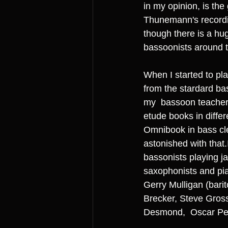
in my opinion, is the
Thunemann's recordin
though there is a hug
bassoonists around th
When I started to pla
from the stardard ba
my  bassoon teacher 
etude books in differ
Omnibook in bass cle
astonished with that.
bassonists playing ja
saxophonists and pia
Gerry Mulligan (bari
Brecker, Steve Gros
Desmond,  Oscar Pet