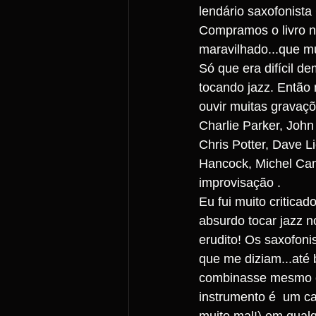
lendário saxofonista 
Compramos o livro n
maravilhado...que mú
Só que era difícil d
tocando jazz. Então 
ouvir muitas gravaçõ
Charlie Parker, John
Chris Potter, Dave 
Hancock, Michel Cami
improvisação .
Eu fui muito critica
absurdo tocar jazz n
erudito! Os saxofoni
que me diziam...até
combinasse mesmo co
instrumento é  um c
muito mal!) em qualq