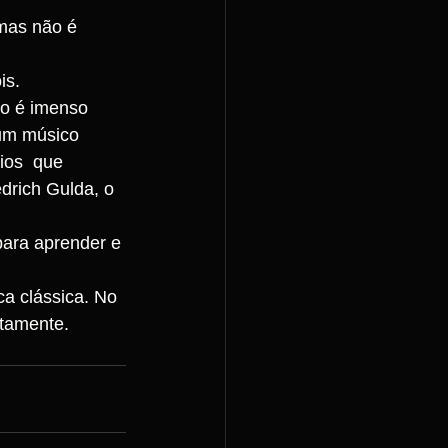
 mas não é 
is. 
io é imenso 
 um músico 
ios  que 
drich Gulda, o 
ara aprender e 
ca clássica. No 
itamente.