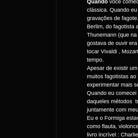
Quando
 você comec
clássica. Quando eu
gravações de fagote.
Berlim, do fagotista
Thunemann (que na m
gostava de ouvir er
tocar Vivaldi , Moza
tempo.
Apesar de existir um
muitos fagotistas ao
experimentar mais so
Quando eu comecei a
daqueles métodos  tr
juntamente com meu 
Eu e o Formiga esta
como flauta, violonc
livro incrível : Char