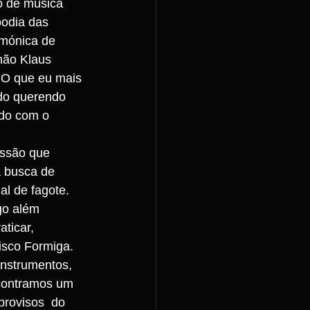
o de música 
podia das 
rmónica de 
mão Klaus 
 O que eu mais 
do querendo 
ndo com o 
essão que 
a busca de 
al de fagote.
go além 
ticar, 
isco Formiga. 
nstrumentos, 
ncontramos um 
provisos  do 