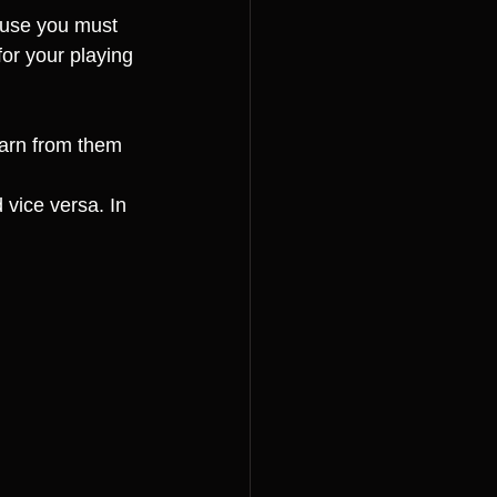
cause you must 
for your playing 
earn from them 
d vice versa. In 