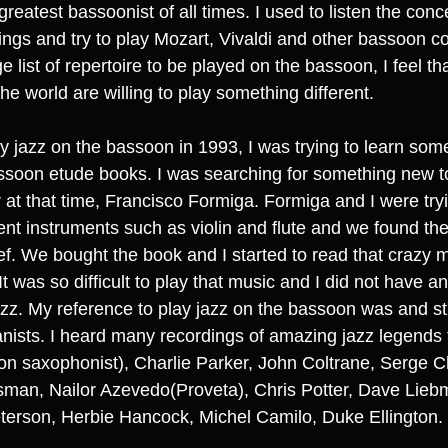
 greatest bassoonist of all times. I used to listen the conc
gs and try to play Mozart, Vivaldi and other bassoon c
e list of repertoire to be played on the bassoon, I feel t
e world are willing to play something different.
y jazz on the bassoon in 1993, I was trying to learn some
ssoon etude books. I was searching for something new to
at that time, Francisco Formiga. Formiga and I were tryin
ent instruments such as violin and flute and we found th
f. We bought the book and I started to read that crazy 
It was so difficult to play that music and I did not have a
zz. My reference to play jazz on the bassoon was and stil
nists. I heard many recordings of amazing jazz legends 
ton saxophonist), Charlie Parker, John Coltrane, Serge Ch
sman, Nailor Azevedo(Proveta), Chris Potter, Dave Lieb
erson, Herbie Hancock, Michel Camilo, Duke Ellington.