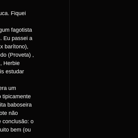
ca. Fiquei 
gum fagotista 
. Eu passei a 
 barítono), 
do (Proveta) , 
, Herbie 
is estudar 
 era um 
 tipicamente 
ita baboseira 
ote não 
 conclusão: o 
uito bem (ou 