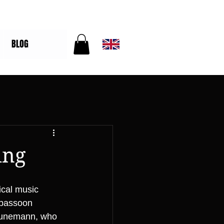
BLOG
ing
ical music 
 bassoon 
Thunemann, who 