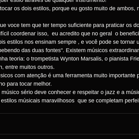
tocar os dois estilos, porque eu gosto muito de ambos,
e voce tem que ter tempo suficiente para praticar os do
ícil coordenar isso,  eu acredito que no geral  o benefic
ois estilos nos ensinam sempre , e você pode se tornar
"bebendo das duas fontes". Existem músicos extraordinar
 teoria: o trompetista Wynton Marsalis, o pianista Frie
, entre muitos outros.
sicos com atenção é uma ferramenta muito importante p
o para tocar melhor.
 músico sério deve conhecer e respeitar o jazz e a músi
o estilos músicais maravilhosos  que se completam perfe