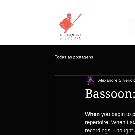
Todas as postagens
Alexandre Silvério
Bassoon:
When 
you begin to pl
repertoire. When I s
recordings. I bought