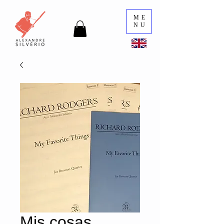
ME
NU
Mis cosas