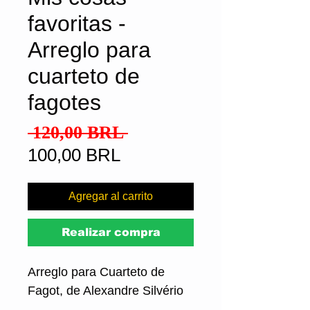
favoritas -
Arreglo para
cuarteto de
fagotes
Precio
 120,00 BRL 
Precio
100,00 BRL
de
oferta
Agregar al carrito
Realizar compra
Arreglo para Cuarteto de
Fagot, de Alexandre Silvério