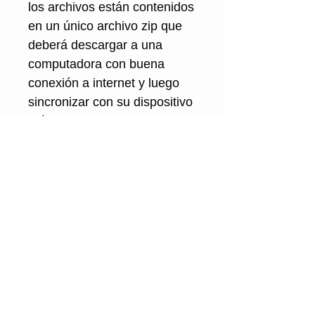
los archivos están contenidos
en un único archivo zip que
deberá descargar a una
computadora con buena
conexión a internet y luego
sincronizar con su dispositivo
móvil.
Alexandre Silvério
Fagotista / Educador / Compositor /
Arreglista / Arquitecto melódico
Contáctame
ASSINAR PARA RECEBER NOVIDADES