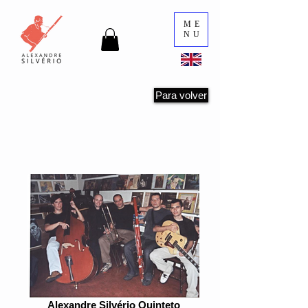
ME
NU
Para volver
Galería de fotos
Alexandre Silvério Quinteto