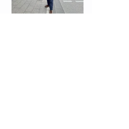
Dá uma olhada nesse cartaz Cartaz
(nas ruas da Alemanha)
Camaleon Bassoons & Afonso
Venturieri