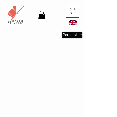
ME
NU
Para volver