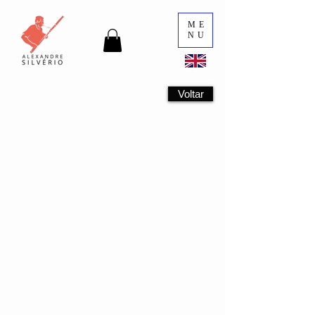
ME
NU
Voltar