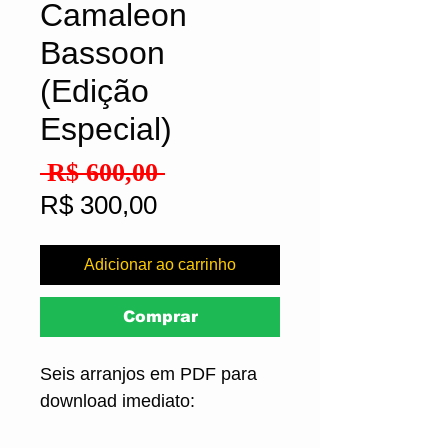
Camaleon
Bassoon
(Edição
Especial)
Preço
 R$ 600,00 
normal
Preço
R$ 300,00
promocional
Adicionar ao carrinho
Comprar
Seis arranjos em PDF para
download imediato: