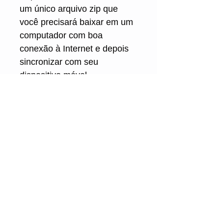
um único arquivo zip que
você precisará baixar em um
computador com boa
conexão à Internet e depois
sincronizar com seu
dispositivo móvel.
Alexandre Silvério
Fagotista / Educador/ Compositor /
Arranjador / Arquiteto Melódico
Contate - me
ASSINAR PARA RECEBER NOVIDADES