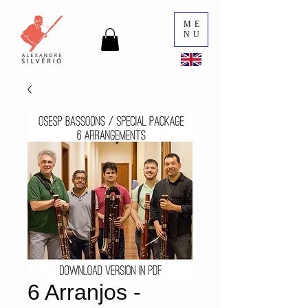
ME
NU
6 Arranjos -